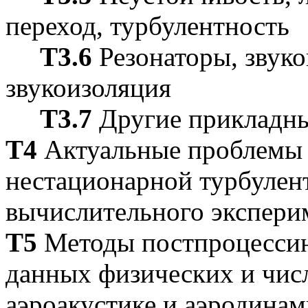
переход, турбулентность
Т3.6
Резонаторы, звук
звукоизоляция
Т3.7
Другие прикладны
Т4
Актуальные проблемы 
нестационарной турбулен
вычислительного экспери
Т5
Методы постпроцессинг
данных физических и чис
аэроакустике и аэродинам