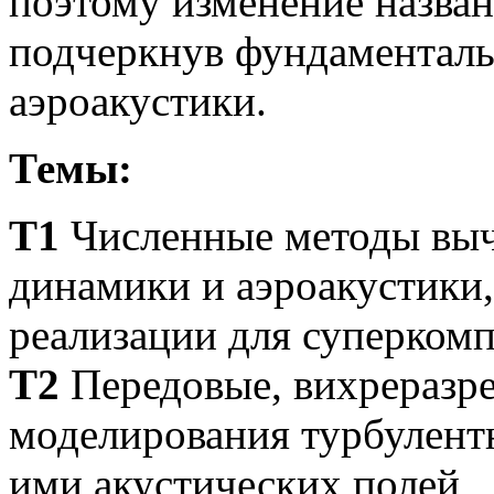
поэтому изменение назван
подчеркнув фундаменталь
аэроакустики.
Темы:
Т1
Численные методы выч
динамики и аэроакустики
реализации для суперком
Т2
Передовые, вихреразр
моделирования турбулент
ими акустических полей